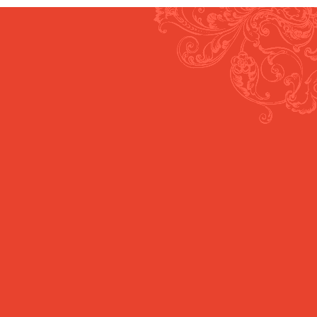
Cuker
Majster
Domov
Iskanje
Recepti