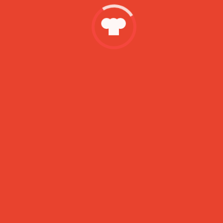
imaš. Sproti preverjaj tako, da malo dvigneš keks
– če je spodaj še moker, peci še malo. Če so
nekateri kekse le še minimalno mokri na dnu, na
sredini, jih brez problema vzemi ven iz pekača,
saj se bodo posušili (spečeni pa so že, brez
skrbi).
7. Kekse ohladi.
8. Za glazuro zmešaj sladkor v prahu z
limoninim sokom.
9. S čopičem premaži kekse z glazuro in jih posuj
z okraski.