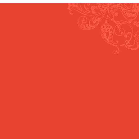
Cuker
Majster
Domov
Iskanje
Recepti