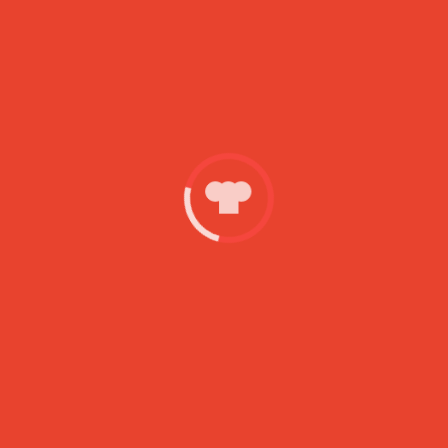
4. Maso daj počivati v hladilnik za kakšne pol
ure, lahko pa jo pustiš tudi dlje časa v hladilniku.
5. Pekač obloži s peki papirjem in nanj polagaj
kupčke mase – zvrhana jušna žlica mase je ravno
pravšnja mera. Pazi, da boš kupčke delal dovolj
narazen, saj se keksi zelo razlezejo.
6. Pekač postavi v ventilatorsko pečico, ki si jo